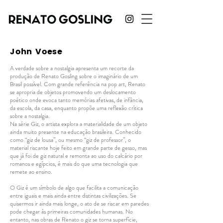
John Voese
A verdade sobre a nostalgia apresenta um recorte da
produção de Renato Gosling sobre o imaginário de um
Brasil possível. Com grande referência na pop art, Renato
se apropria de objetos promovendo um deslocamento
poético onde evoca tanto memórias afetivas, de infância,
da escola, da casa, enquanto propõe uma reflexão crítica
sobre a nostalgia.
Na série Giz, o artista explora a materialidade de um objeto
ainda muito presente na educação brasileira. Conhecido
como “giz de lousa”, ou mesmo “giz de professor”, o
material riscante hoje feito em grande parte de gesso, mas
que já foi de giz natural e remonta ao uso do calcário por
romanos e egípcios, é mais do que uma tecnologia que
remete ao ensino.
O Giz é um símbolo de algo que facilita a comunicação
entre iguais e mais ainda entre distintas civilizações. Se
quisermos ir ainda mais longe, o ato de se riscar em paredes
pode chegar às primeiras comunidades humanas. No
entanto, nas obras de Renato o giz se torna superfície,