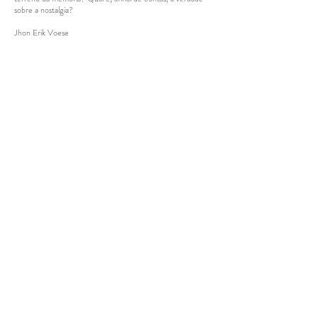
sobre a nostalgia?
Jhon Erik Voese
© 2024 por Renato Gosling.
Rua Dr. Theófilo Ribeiro de Andrade, 301 – Alto de Pinheiros