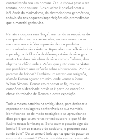
contradizendo seu uso comum. O que riscava passa a ser
textura, cor e volume. Nos quadros é possível notar a
influência do minimalismo, do abstracionismo geométrico,
todavia são nas pequenas imperfeições não premeditadas
que o material ganha vida.
Renato incorpora essa “briga”, mantendo os resquícios de
cor quando colados e arrancados, ou nas curvas que se
insinuam devido à falsa impressão de que produtos
industrializados são idênticos. Aqui cabe uma reflexão sobre
o paradigma da filosofia da diferença.Além da série giz a
mostra traz duas três obras da série com os fósforos, dois
objetos de chão Gude e Peões, que junto com os Skates
nos possibilitam uma reflexão sobre a brincadeira. Por que
paramos de brincar? Também um retrato em serigrafia,
Mamãe Passou açucar em mim, onde vemos o ícone
Wilson Simonal. Pensar em repensar as figuras que
compõem a identidade brasileira é parte do conteúdo
chave do trabalho de Renato e desta exposição.
Toda a mostra caminha na ambiguidade, para deslocar o
espectador dos lugares confortáveis de sua memória,
identificando-os de modo nostálgico e se aproveitando
disso para que sejam feitas reflexões sobre o que há de
ilusório nessas lembranças. Seria assim o passado algo tão
bonito? E em se tratando de cotidiano, o presente está
sendo belo? Ou se tornará belo apenas quando passar ao
terreno da memória? Qual é, afinal de contas, a verdade